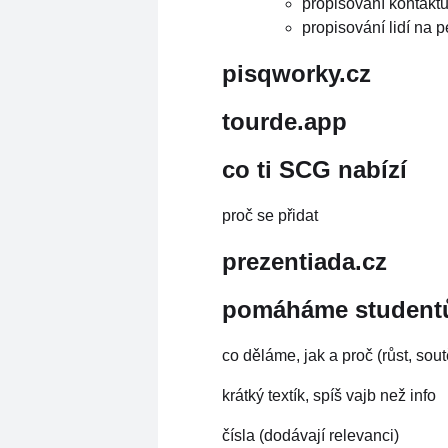
propisování kontakt
propisování lidí na 
pisqworky.cz
tourde.app
co ti SCG nabízí
proč se přidat
prezentiada.cz
pomáháme student
co děláme, jak a proč (růst, sou
krátký textík, spíš vajb než info
čísla (dodávají relevanci)