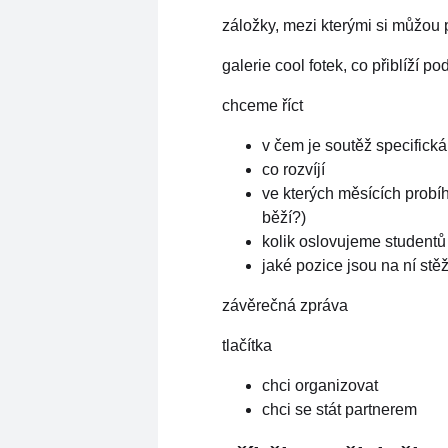
záložky, mezi kterými si můžou 
galerie cool fotek, co přiblíží p
chceme říct
v čem je soutěž specifická
co rozvíjí
ve kterých měsících probíh
běží?)
kolik oslovujeme studentů 
jaké pozice jsou na ní stě
závěrečná zpráva
tlačítka
chci organizovat
chci se stát partnerem