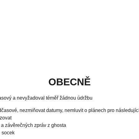
OBECNĚ
asový a nevyžadoval téměř žádnou údržbu
dčasové, nezmiňovat datumy, nemluvit o plánech pro následující
zovat
k a závěrečných zpráv z ghosta
e socek