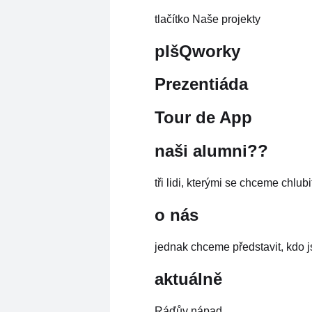
tlačítko Naše projekty
pIšQworky
Prezentiáda
Tour de App
naši alumni??
tři lidi, kterými se chceme chlub
o nás
jednak chceme představit, kdo j
aktuálně
Ráďův nápad