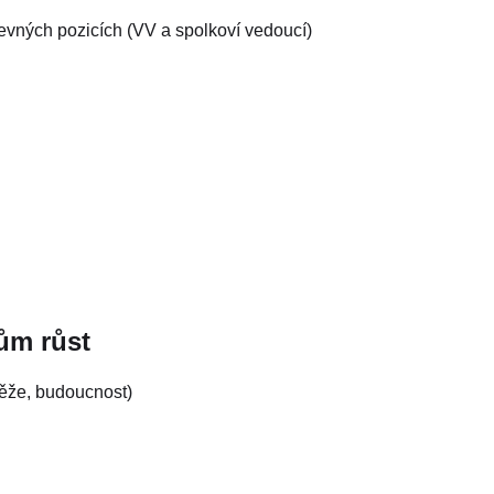
ů
pevných pozicích (VV a spolkoví vedoucí)
ům růst
těže, budoucnost)