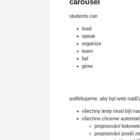
carousel
students can
lead
speak
organize
learn
fail
grow
potřebujeme, aby byl web nadč
všechny texty musí být na
všechno chceme automati
propisování tiskove
propisování postů z