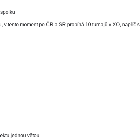
 spolku
u, v tento moment po ČR a SR probíhá 10 turnajů v XO, napříč s
jektu jednou větou