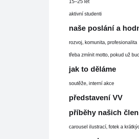
15–25 let
aktivní studenti
naše poslání a hod
rozvoj, komunita, profesionalita
třeba zmínit motto, pokud už bu
jak to děláme
soutěže, interní akce
představení VV
příběhy našich čle
carousel ilustrací, fotek a krátk