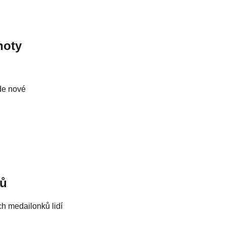
noty
de nové
nů
ých medailonků lidí