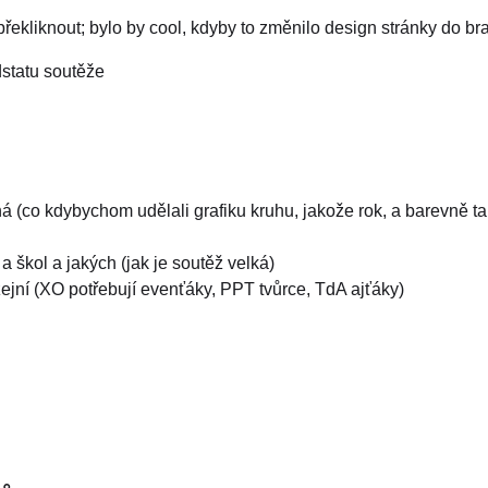
překliknout; bylo by cool, kdyby to změnilo design stránky do b
odstatu soutěže
á (co kdybychom udělali grafiku kruhu, jakože rok, a barevně tam
a škol a jakých (jak je soutěž velká)
žejní (XO potřebují evenťáky, PPT tvůrce, TdA ajťáky)