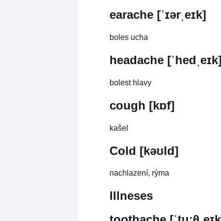
earache [ˈɪərˌeɪk]
boles ucha
headache [ˈhedˌeɪk
bolest hlavy
cough [kɒf]
kašel
Cold [kəʊld]
nachlazení, rýma
Illneses
toothache [ˈtuːθˌeɪk