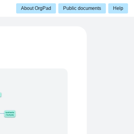
About OrgPad
Public documents
Help