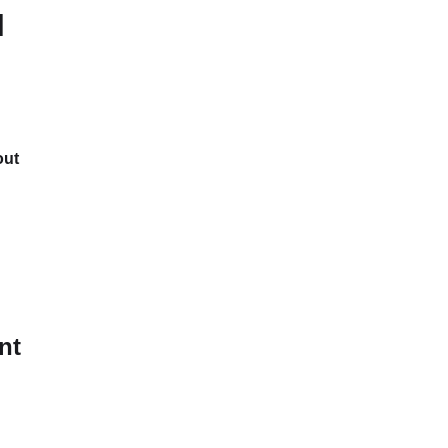
]
out
nt