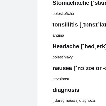
Stomachache [ˈstʌm
bolest břicha
tonsillitis [ˌtɒnsɪˈla
angína
Headache [ˈhedˌeɪk
bolest hlavy
nausea [ˈnɔːzɪə or -
nevolnost
diagnosis
[ˌdaɪəgˈnəʊsɪs] diagnóza