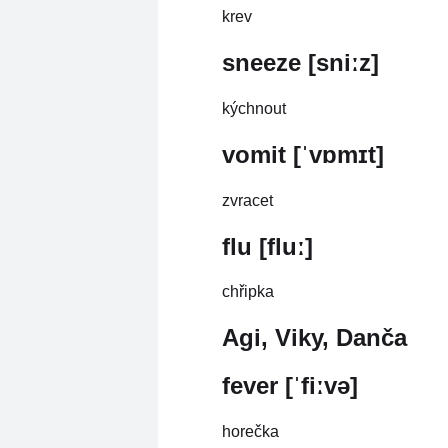
krev
sneeze [sniːz]
kýchnout
vomit [ˈvɒmɪt]
zvracet
flu [fluː]
chřipka
Agi, Viky, Danča
fever [ˈfiːvə]
horečka