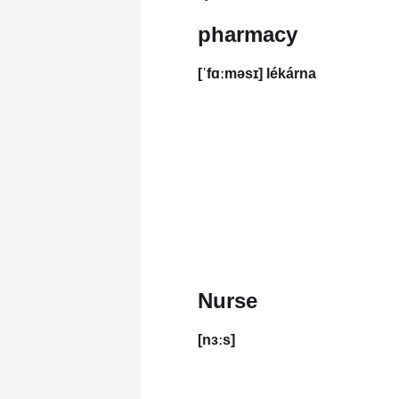
pharmacy
[ˈfɑːməsɪ] lékárna
Nurse
[nɜːs]