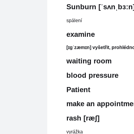
Sunburn [ˈsʌnˌbɜːn
spálení
examine
[ɪgˈzæmɪn] vyšetřit, prohlédn
waiting room
blood pressure
Patient
make an appointme
rash [ræʃ]
vyrážka