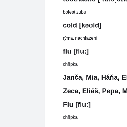
bolest zubu
cold [kəʊld]
rýma, nachlazení
flu [fluː]
chřipka
Janča, Mia, Háňa, El
Zeca, Eliáš, Pepa, M
Flu [fluː]
chřipka