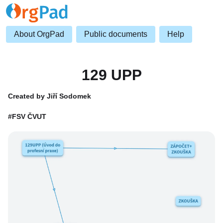
About OrgPad
Public documents
Help
129 UPP
Created by Jiří Sodomek
#FSV ČVUT