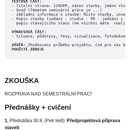
TEXTOVÁ ČÁST:
- Titulní strana: 129UPP, název stavby, jméno stude
- Úvod (Tématem seminární práce je ...)  
- Základní informace o stavbě: Místo stavby, inves
- Popis stavby (zadání - studie - PD - jednání s úř
  popis stávajícího stavu (ne všichni máte  realizo
VÝKRESOVÁ ČÁST:
- Situace, půdorysy, řezy, vizualizace, fotodokumen
ZÁVĚR:
 Zhodnocení průběhu projektu, čím pro vás byl
POUŽITÉ ZDROJE
ZKOUŠKA
ROZPRAVA NAD SEMESTRÁLNÍ PRACÍ
Přednášky + cvičení
1,
Přednáška 30.9. (Petr lédl):
Předprojektová příprava
staveb