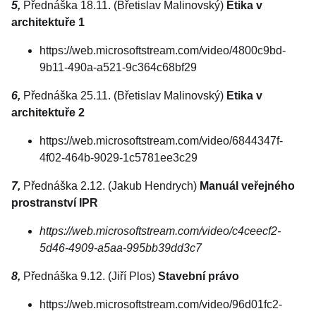
5,
Přednáška 18.11. (Břetislav Malinovský)
Etika v
architektuře 1
https://web.microsoftstream.com/video/4800c9bd-
9b11-490a-a521-9c364c68bf29
6,
Přednáška 25.11. (Břetislav Malinovský)
Etika v
architektuře 2
https://web.microsoftstream.com/video/6844347f-
4f02-464b-9029-1c5781ee3c29
7,
Přednáška 2.12. (Jakub Hendrych)
Manuál veřejného
prostranství IPR
https://web.microsoftstream.com/video/c4ceecf2-
5d46-4909-a5aa-995bb39dd3c7
8,
Přednáška 9.12. (Jiří Plos)
Stavební právo
https://web.microsoftstream.com/video/96d01fc2-