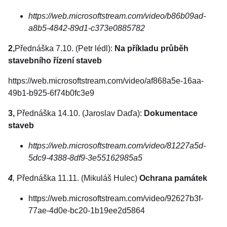
https://web.microsoftstream.com/video/b86b09ad-
a8b5-4842-89d1-c373e0885782
2,
Přednáška 7.10. (Petr lédl):
Na příkladu průběh
stavebního řízení
staveb
https://web.microsoftstream.com/video/af868a5e-16aa-
49b1-b925-6f74b0fc3e9
3,
Přednáška 14.10. (Jaroslav Daďa):
Dokumentace
staveb
https://web.microsoftstream.com/video/81227a5d-
5dc9-4388-8df9-3e55162985a5
4
,
Přednáška 11.11. (Mikuláš Hulec)
Ochrana památek
https://web.microsoftstream.com/video/92627b3f-
77ae-4d0e-bc20-1b19ee2d5864