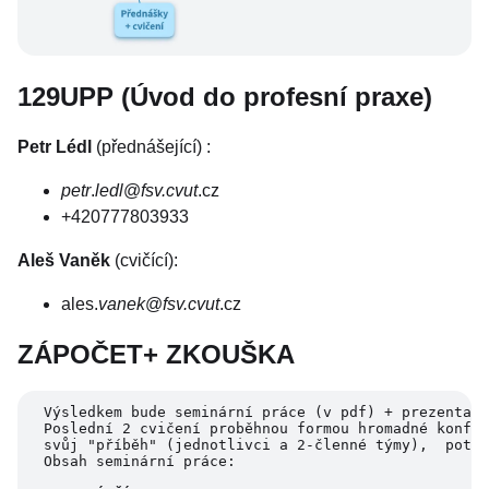
129UPP (Úvod do profesní praxe)
Petr Lédl
(přednášející) :
petr
.
ledl
@
fsv.cvut
.cz
+420777803933
Aleš Vaněk
(cvičící):
ales.
vanek
@
fsv.cvut
.cz
ZÁPOČET+ ZKOUŠKA
Výsledkem bude seminární práce (v pdf) + prezentace
Poslední 2 cvičení proběhnou formou hromadné konfer
svůj "příběh" (jednotlivci a 2-členné týmy),  poté
Obsah seminární práce:  