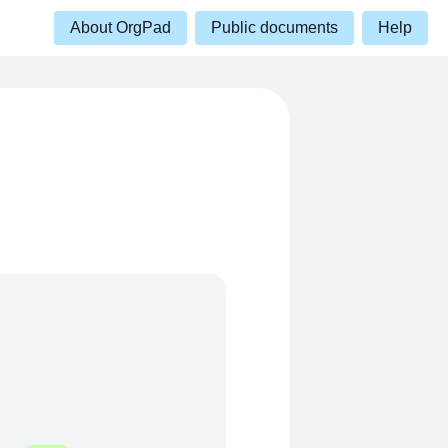
About OrgPad
Public documents
Help