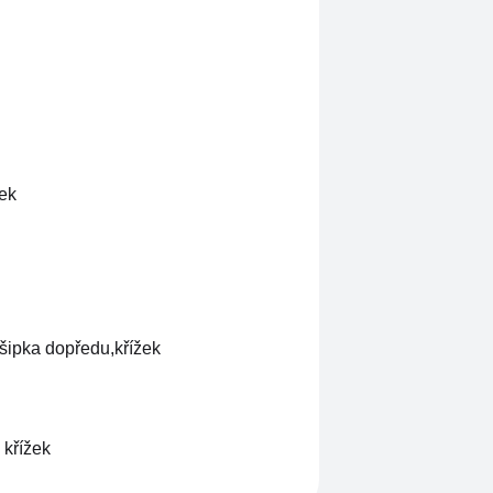
žek
šipka dopředu,křížek
 křížek