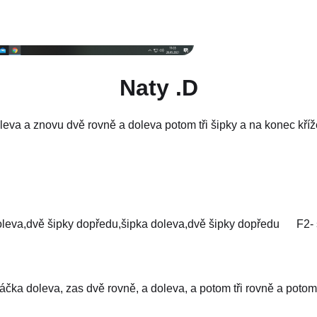
Naty .D
leva a znovu dvě rovně a doleva potom tři šipky a na konec kří
oleva,dvě šipky dopředu,šipka doleva,dvě šipky dopředu F2- 
áčka doleva, zas dvě rovně, a doleva, a potom tři rovně a potom