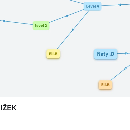
ŘIŽEK