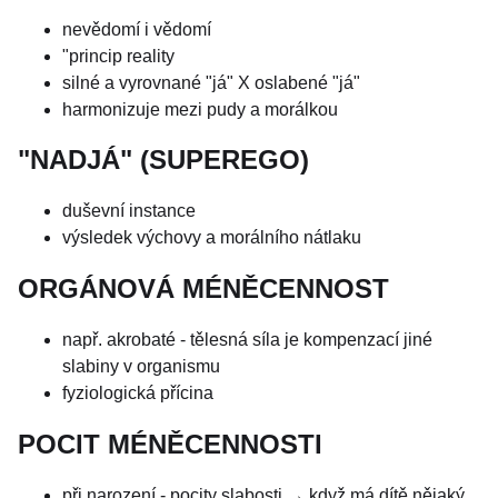
nevědomí i vědomí
"princip reality
silné a vyrovnané "já" X oslabené "já"
harmonizuje mezi pudy a morálkou
"NADJÁ" (SUPEREGO)
duševní instance
výsledek výchovy a morálního nátlaku
ORGÁNOVÁ MÉNĚCENNOST
např. akrobaté - tělesná síla je kompenzací jiné
slabiny v organismu
fyziologická přícina
POCIT MÉNĚCENNOSTI
při narození - pocity slabosti → když má dítě nějaký