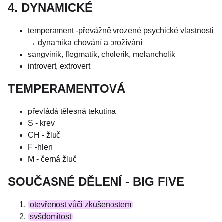
4. DYNAMICKÉ
temperament -převážně vrozené psychické vlastnosti
→ dynamika chování a prožívání
sangvinik, flegmatik, cholerik, melancholik
introvert, extrovert
TEMPERAMENTOVÁ
převládá tělesná tekutina
S - krev
CH - žluč
F -hlen
M - černá žluč
SOUČASNÉ DĚLENÍ - BIG FIVE
otevřenost vůči zkušenostem
svšdomitost