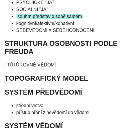
PSYCHICKÉ "JÁ"
SOCIÁLNÍ "JÁ"
souhrn představ o sobě samém
kognitivní/afektivní/konativní
SEBEVĚDOMÍ X SEBEHODNOCENÍ
STRUKTURA OSOBNOSTI PODLE
FREUDA
- TŘI ÚROVNĚ VĚDOMÍ
TOPOGRAFICKÝ MODEL
SYSTÉM PŘEDVĚDOMÍ
střední vrstva
přístup přání z nevědomí do vědomí
SYSTÉM VĚDOMÍ