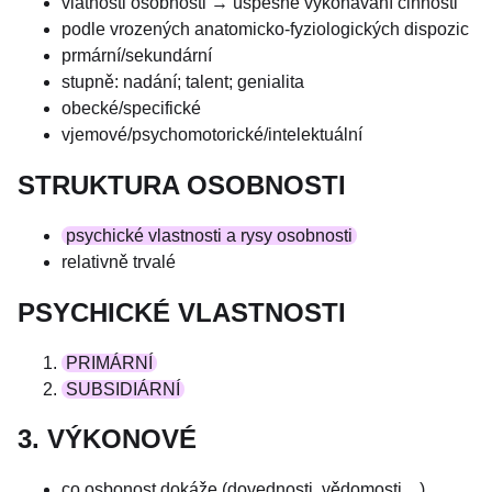
vlatnosti osobnosti → úspěšné vykonávání činnosti
podle vrozených anatomicko-fyziologických dispozic
prmární/sekundární
stupně: nadání; talent; genialita
obecké/specifické
vjemové/psychomotorické/intelektuální
STRUKTURA OSOBNOSTI
psychické vlastnosti a rysy osobnosti
relativně trvalé
PSYCHICKÉ VLASTNOSTI
PRIMÁRNÍ
SUBSIDIÁRNÍ
3. VÝKONOVÉ
co osbonost dokáže (dovednosti, vědomosti,...)