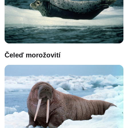
Čeleď morožovití