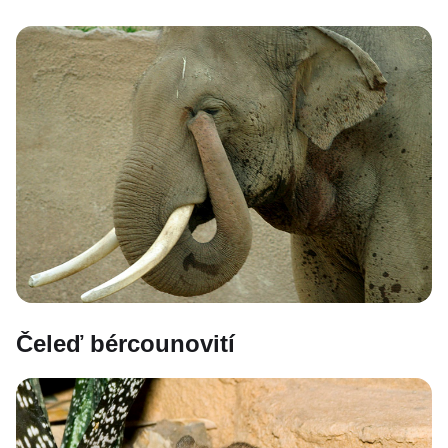
Čeleď bércounovití