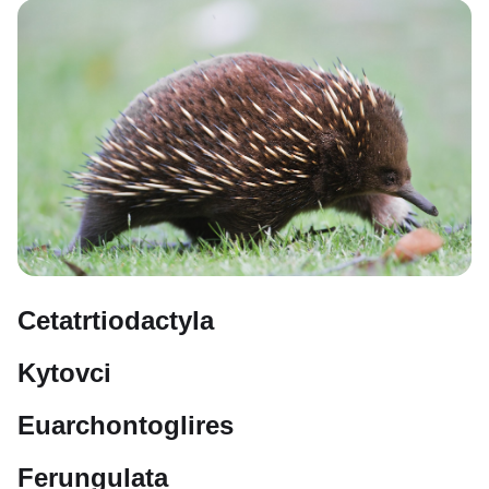
Cetatrtiodactyla
Kytovci
Euarchontoglires
Ferungulata