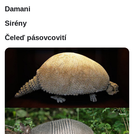
Damani
Sirény
Čeleď pásovcovití