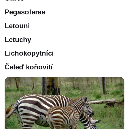
Pegasoferae
Letouni
Letuchy
Lichokopytníci
Čeleď koňovití