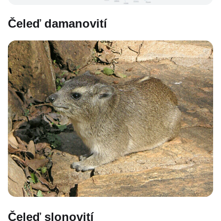
Čeleď damanovití
Čeleď slonovití