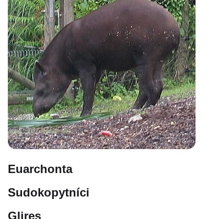
Euarchonta
Sudokopytníci
Glires