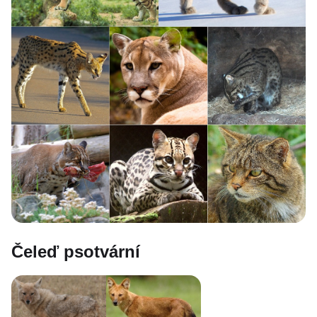
Čeleď psotvární