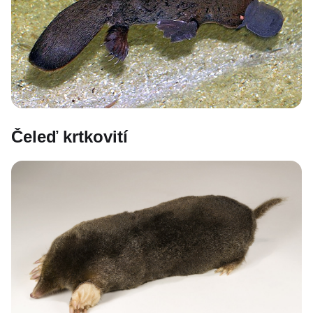
Čeleď krtkovití