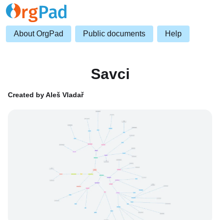
About OrgPad
Public documents
Help
Savci
Created by Aleš Vladař