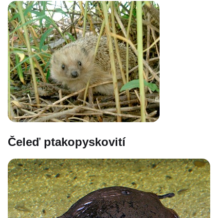
Čeleď ptakopyskovití