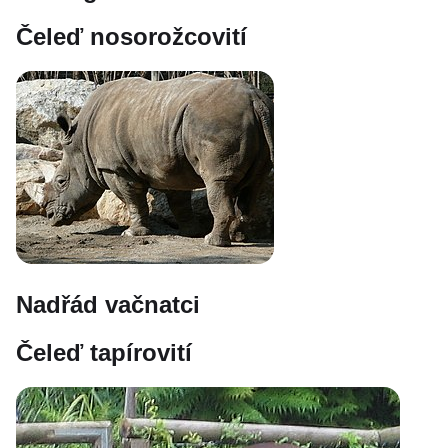
Čeleď nosorožcovití
Nadřád vačnatci
Čeleď tapírovití