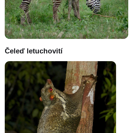
Čeleď letuchovití