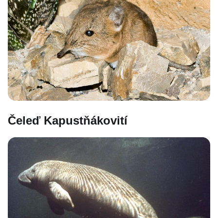
Čeleď Kapustňákovití