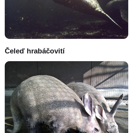
Čeleď hrabáčovití