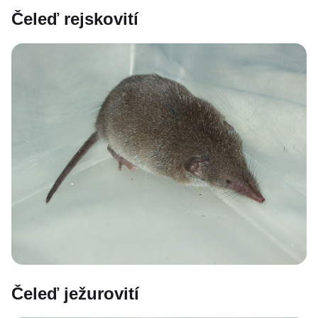
Čeleď rejskovití
Čeleď ježurovití