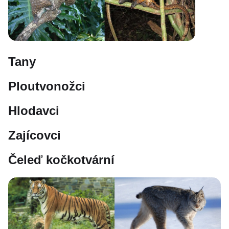
Tany
Ploutvonožci
Hlodavci
Zajícovci
Čeleď kočkotvární