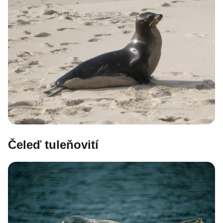
Čeleď tuleňovití