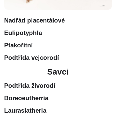
Nadřád placentálové
Eulipotyphla
Ptakořitní
Podtřída vejcorodí
Savci
Podtřída živorodí
Boreoeutherria
Laurasiatheria