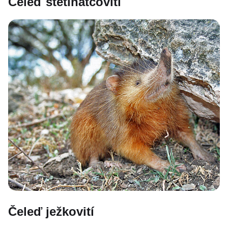
Čeleď štětinatcovití
Čeleď ježkovití