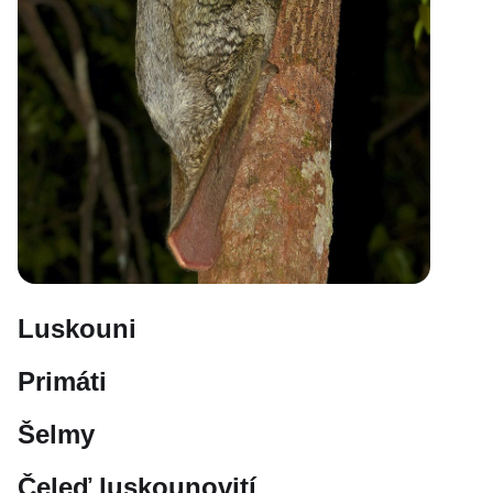
Luskouni
Primáti
Šelmy
Čeleď luskounovití