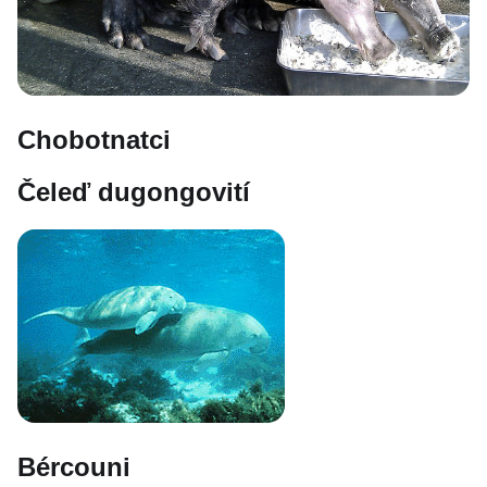
Chobotnatci
Čeleď dugongovití
Bércouni