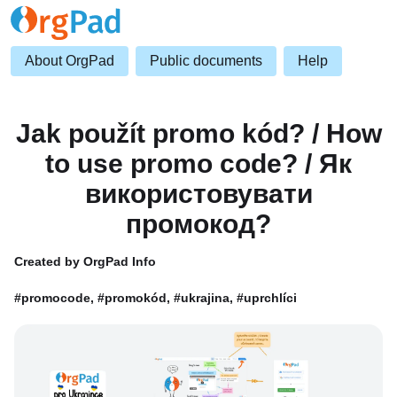
About OrgPad
Public documents
Help
Jak použít promo kód? / How
to use promo code? / Як
використовувати
промокод?
Created by OrgPad Info
#promocode, #promokód, #ukrajina, #uprchlíci