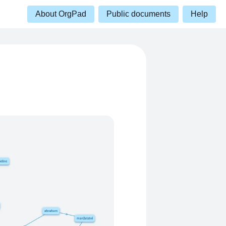
About OrgPad
Public documents
Help