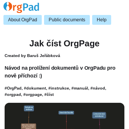
About OrgPad
Public documents
Help
Jak číst OrgPage
Created by Baruš Jeřábková
Návod na prolížení dokumentů v OrgPadu pro
nově příchozí :)
#OrgPad, #dokument, #instrukce, #manuál, #návod,
#orgpad, #orgpage, #číst