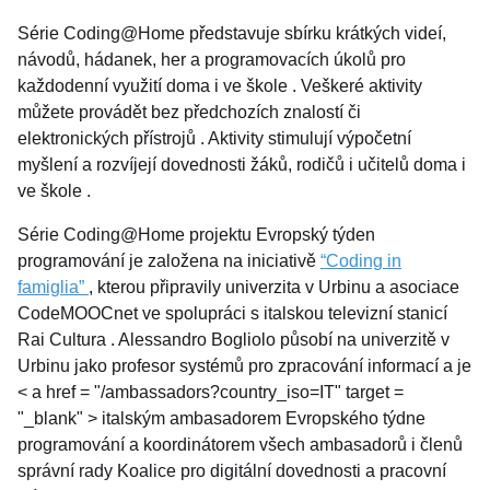
Série Coding@Home představuje sbírku krátkých videí,
návodů, hádanek, her a programovacích úkolů pro
každodenní využití doma i ve škole . Veškeré aktivity
můžete provádět bez předchozích znalostí či
elektronických přístrojů . Aktivity stimulují výpočetní
myšlení a rozvíjejí dovednosti žáků, rodičů i učitelů doma i
ve škole .
Série Coding@Home projektu Evropský týden
programování je založena na iniciativě
“Coding in
famiglia”
, kterou připravily univerzita v Urbinu a asociace
CodeMOOCnet ve spolupráci s italskou televizní stanicí
Rai Cultura . Alessandro Bogliolo působí na univerzitě v
Urbinu jako profesor systémů pro zpracování informací a je
< a href = "/ambassadors?country_iso=IT" target =
"_blank" > italským ambasadorem Evropského týdne
programování a koordinátorem všech ambasadorů i členů
správní rady Koalice pro digitální dovednosti a pracovní