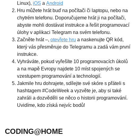
Linux),
iOS
a
Android
Hru můžete hrát buď na počítači či laptopu, nebo na
chytrém telefonu. Doporučujeme hrát ji na počítači,
abyste mohli dostávat instrukce a řešit programovací
úlohy v aplikaci Telegram na svém telefonu.
Začněte hrát –,
otevřete hru
a naskenujte QR kód,
který vás přesměruje do Telegramu a zadá vám první
instrukce.
Vyhráváte, pokud vyřešíte 10 programovacích úkolů
a na mapě Evropy najdete 10 míst spojených se
vzestupem programování a technologií.
Jakmile hru dohrajete, sdílejte své skóre s přáteli s
hashtagem #CodeWeek a vyzvěte je, aby si také
zahráli a dozvěděli se něco o historii programování.
Uvidíme, kdo získá nejvíc bodů!
CODING@HOME