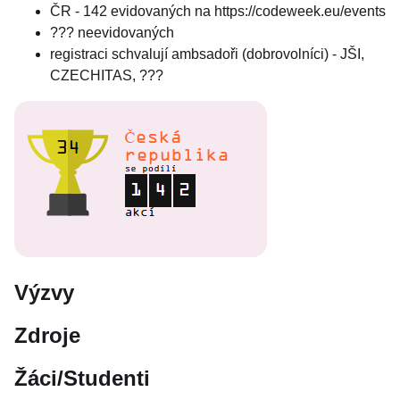
ČR - 142 evidovaných na https://codeweek.eu/events
??? neevidovaných
registraci schvalují ambsadoři (dobrovolníci) - JŠI,
CZECHITAS, ???
Výzvy
Zdroje
Žáci/Studenti