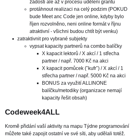
žádosti ale až v procesu udělení grantu
protáhnout realizaci na celý podzim (POKUD
bude Meet anc Code jen online, kdyby bylo
říjen rozvolněno, neni online formát v říjnu
atraktivní - všichni budou chtít být venku)
zatraktivnit pro vybrané subjekty
vypsat kapacity partnerů na combo balíčky
X kapacit lektorů / X akcí / 1 střecha
partner / např. 7000 Kč na akci
X kapacit pomůcek ("kufr") / X akcí / 1
střecha partner / např. 5000 Kč na akci
BONUS za využití ALLINONE
balíčku/metodiky (organizace nemají
kapacity řešit obsah)
Codeweek4ALL
Kromě přidání vaší aktivity na mapu Týdne programování
můžete také zapojit ostatní ve své síti, aby udělali totéž.